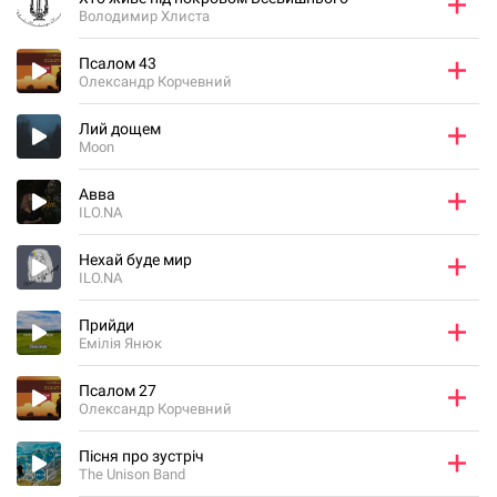
Володимир Хлиста
Псалом 43
Олександр Корчевний
Лий дощем
Moon
Авва
ILO.NA
Нехай буде мир
ILO.NA
Прийди
Емілія Янюк
Псалом 27
Олександр Корчевний
Пісня про зустріч
The Unison Band