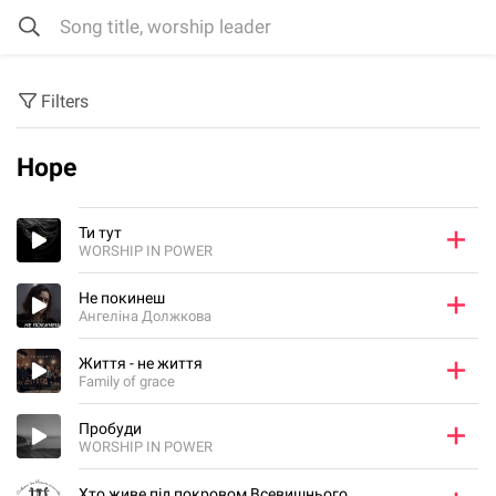
Filters
Hope
Ти тут
WORSHIP IN POWER
Не покинеш
Ангелiна Должкова
Життя - не життя
Family of grace
Пробуди
WORSHIP IN POWER
Хто живе під покровом Всевишнього