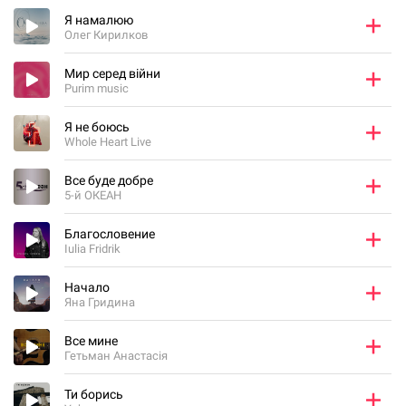
Я намалюю
Олег Кирилков
Мир серед війни
Purim music
Я не боюсь
Whole Heart Live
Все буде добре
5-й ОКЕАН
Благословение
Iulia Fridrik
Начало
Яна Гридина
Все мине
Гетьман Анастасія
Ти борись