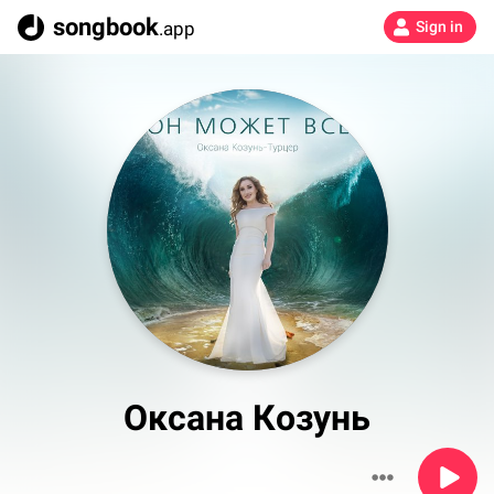
songbook
.app
Sign in
Оксана Козунь