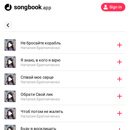
songbook
.app
Sign in
Не бросайте корабль
Наталия Братниченко
Я знаю, в кого я вірю
Наталия Братниченко
Співай моє серце
Наталия Братниченко
Обрати Свой лик
Наталия Братниченко
Чтоб потом не жалеть
Наталия Братниченко
Буду я восклицать