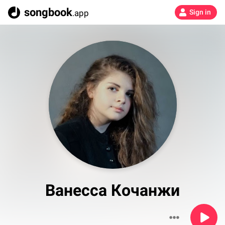
songbook
.app
Sign in
Ванесса Кочанжи