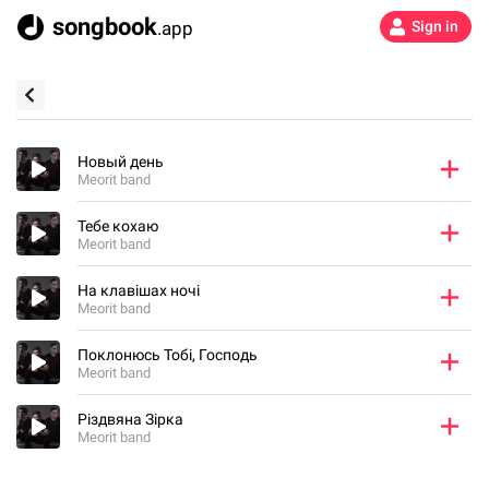
songbook
.app
Sign in
Новый день
Meorit band
Тебе кохаю
Meorit band
На клавішах ночі
Meorit band
Поклонюсь Тобі, Господь
Meorit band
Різдвяна Зірка
Meorit band