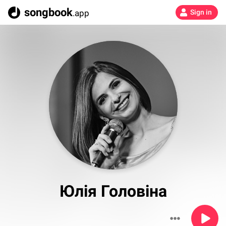
songbook
.app
Sign in
Юлія Головіна