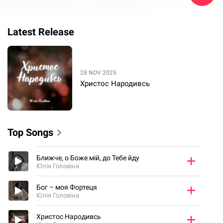
Latest Release
28 NOV 2025
Христос Народивсь
Top Songs
Ближче, о Боже мій, до Тебе йду
Юлія Головіна
Бог – моя Фортеця
Юлія Головіна
Христос Народивсь