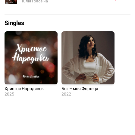
Юлія Головіна
Singles
Христос Народивсь
Бог – моя Фортеця
2025
2022