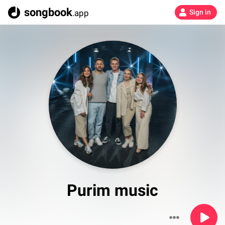
songbook
.app
Sign in
Purim music