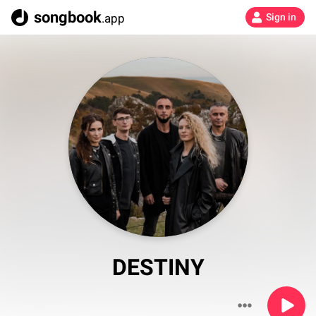
songbook
.app
Sign in
DESTINY