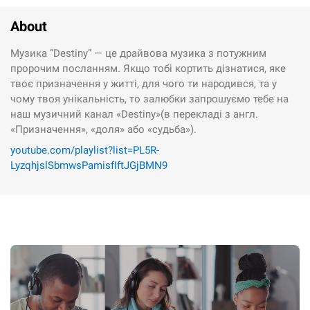
About
Музика “Destiny” — це драйвова музика з потужним
пророчим посланням. Якщо тобі кортить дізнатися, яке
твоє призначення у житті, для чого ти народився, та у
чому твоя унікальність, то залюбки запрошуємо тебе на
наш музичний канал «Destiny»(в перекладі з англ.
«Призначення», «доля» або «судьба»).
youtube.com/playlist?list=PL5R-
LyzqhjslSbmwsPamisfIftJGjBMN9