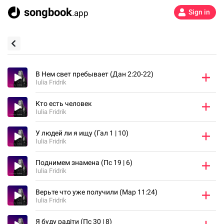
songbook
.app
Sign in
В Нем свет пребывает (Дан 2:20-22)
Iulia Fridrik
Кто есть человек
Iulia Fridrik
У людей ли я ищу (Гал 1 | 10)
Iulia Fridrik
Поднимем знамена (Пс 19 | 6)
Iulia Fridrik
Верьте что уже получили (Мар 11:24)
Iulia Fridrik
Я буду радіти (Пс 30 | 8)