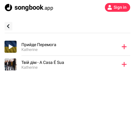
songbook
.app
Sign in
Прийде Перемога
Katherine
Твій дім - A Casa É Sua
Katherine