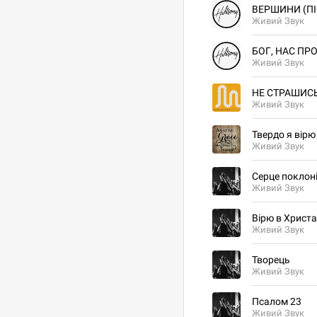
ВЕРШИНИ (П
Живий Звук
БОГ, НАС ПР
Живий Звук
НЕ СТРАШИС
Живий Звук
Твердо я вірю
Живий Звук
Серце поклон
Живий Звук
Вірю в Христа
Живий Звук
Творець
Живий Звук
Псалом 23
Живий Звук