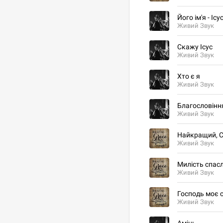
Його ім'я - Ісу
Живий Звук
Скажу Ісус
Живий Звук
Хто є я
Живий Звук
Благословінн
Живий Звук
Найкращий, 
Живий Звук
Милість спас
Живий Звук
Господь моє 
Живий Звук