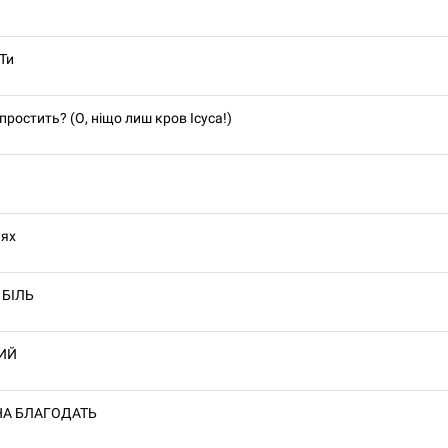
 Ти
ростить? (О, ніщо лиш кров Ісуса!)
лях
 БІЛЬ
РИЙ
НА БЛАГОДАТЬ