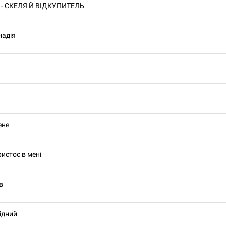
 - СКЕЛЯ Й ВІДКУПИТЕЛЬ
надія
ене
Христос в мені
в
ідний