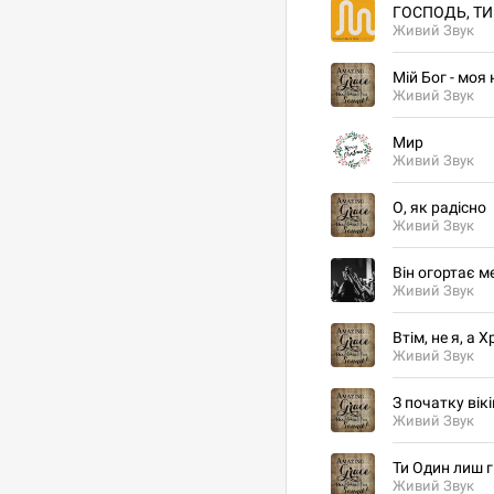
ГОСПОДЬ, ТИ
Живий Звук
Мій Бог - моя 
Живий Звук
Мир
Живий Звук
О, як радісно
Живий Звук
Він огортає м
Живий Звук
Втім, не я, а 
Живий Звук
З початку вікі
Живий Звук
Ти Один лиш г
Живий Звук