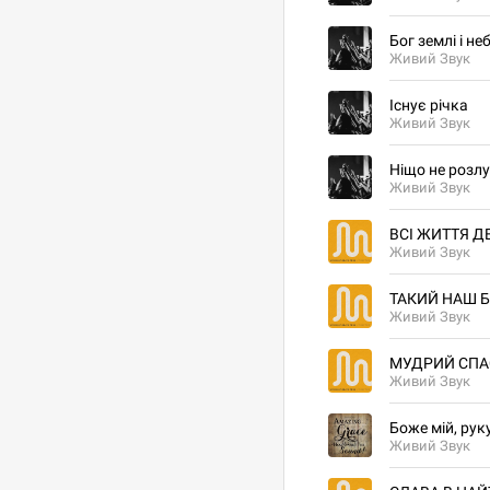
Бог землі і не
Живий Звук
Існує річка
Живий Звук
Ніщо не розл
Живий Звук
ВСІ ЖИТТЯ Д
Живий Звук
ТАКИЙ НАШ 
Живий Звук
МУДРИЙ СПА
Живий Звук
Боже мій, рук
Живий Звук