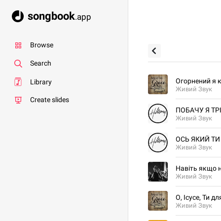
songbook
.app
Browse
Search
Огорнений я 
Library
Живий Звук
Create slides
ПОБАЧУ Я ТР
Живий Звук
ОСЬ ЯКИЙ ТИ
Живий Звук
Навіть якщо н
Живий Звук
О, Ісусе, Ти д
Живий Звук