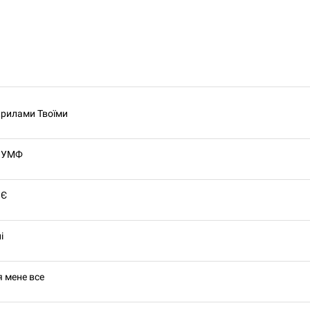
крилами Твоїми
ІУМФ
 Є
і
ля мене все