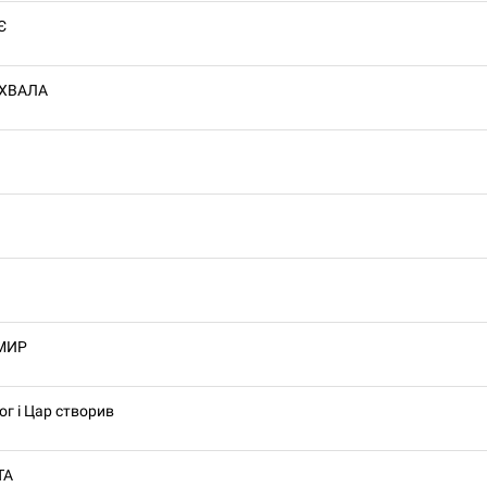
Є
 ХВАЛА
Я
 МИР
ог і Цар створив
ТА