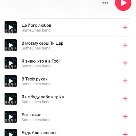
Це Його любов
SomeLines band
В моєму серці Ти Цар
SomeLines band
Я знаю, хто я в Тобі
SomeLines band
В Твоїх руках
SomeLines band
Я не буду рабом гріха
SomeLines band
Бог кличе
SomeLines band
Будь благословен