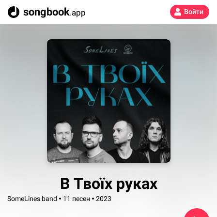
songbook
.app
Войти
В Твоїх руках
SomeLines band
11 песен
2023