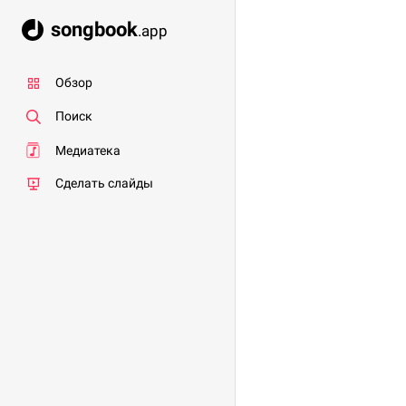
songbook
.app
Обзор
Поиск
Медиатека
Сделать слайды