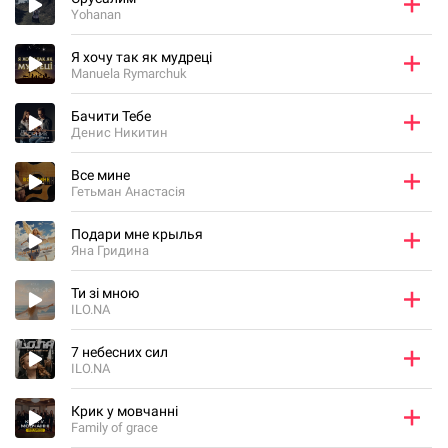
Yohanan
Я хочу так як мудреці
Manuela Rymarchuk
Бачити Тебе
Денис Никитин
Все мине
Гетьман Анастасія
Подари мне крылья
Яна Гридина
Ти зі мною
ILO.NA
7 небесних сил
ILO.NA
Крик у мовчанні
Family of grace