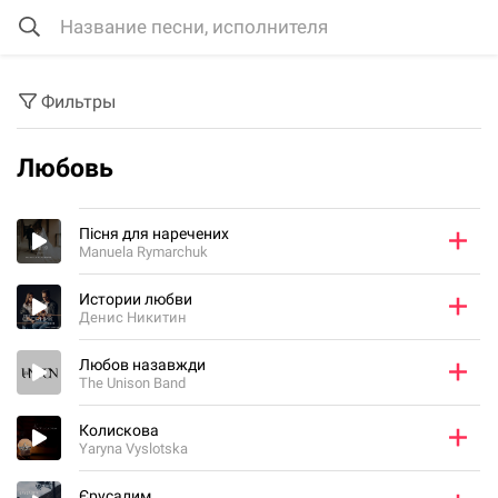
Фильтры
Любовь
Пісня для наречених
Manuela Rymarchuk
Истории любви
Денис Никитин
Любов назавжди
The Unison Band
Колискова
Yaryna Vyslotska
Єрусалим