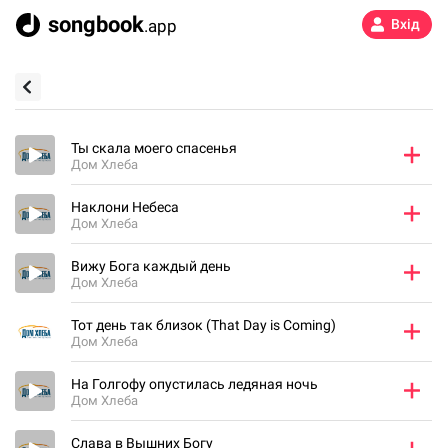
songbook
.app
Вхід
Ты скала моего спасенья
Дом Хлеба
Наклони Небеса
Дом Хлеба
Вижу Бога каждый день
Дом Хлеба
Тот день так близок (That Day is Coming)
Дом Хлеба
На Голгофу опустилась ледяная ночь
Дом Хлеба
Слава в Вышних Богу