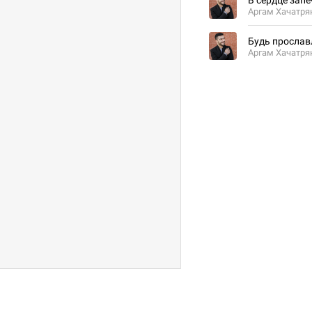
В сердце зап
Аргам Хачатря
Будь прослав
Аргам Хачатря