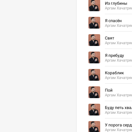
Из глубины
Аргам Хачатря
Я спасён
Аргам Хачатря
Свят
Аргам Хачатря
Я пребуду
Аргам Хачатря
Кораблик
Аргам Хачатря
Пой
Аргам Хачатря
Буду петь хва
Аргам Хачатря
У порога сер
Аргам Хачатря