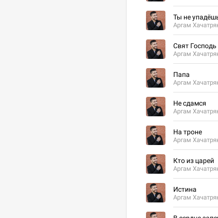
Ты не упадёш
Аргам Хачатря
Свят Господь
Аргам Хачатря
Папа
Аргам Хачатря
Не сдамся
Аргам Хачатря
На троне
Аргам Хачатря
Кто из царей
Аргам Хачатря
Истина
Аргам Хачатря