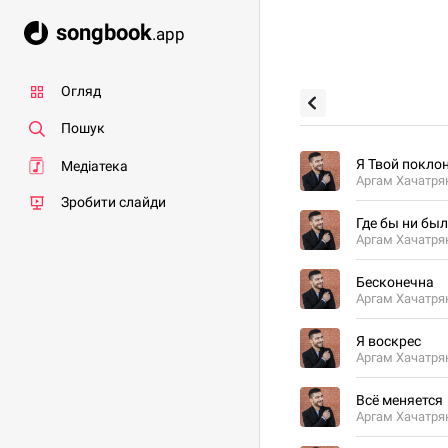
songbook
.app
Огляд
Пошук
Я Твой покло
Медіатека
Аргам Хачатря
Зробити слайди
Где бы ни был
Аргам Хачатря
Бесконечна
Аргам Хачатря
Я воскрес
Аргам Хачатря
Всё меняется
Аргам Хачатря