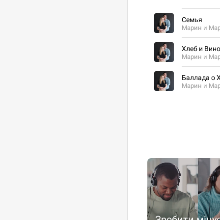
Семья
Марин и Ма
Хлеб и Вин
Марин и Ма
Баллада о 
Марин и Ма
Зробити міну