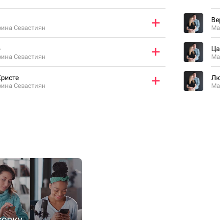
Ве
рина Севастиян
Ма
о
Ца
рина Севастиян
Ма
Христе
Лю
рина Севастиян
Ма
совку