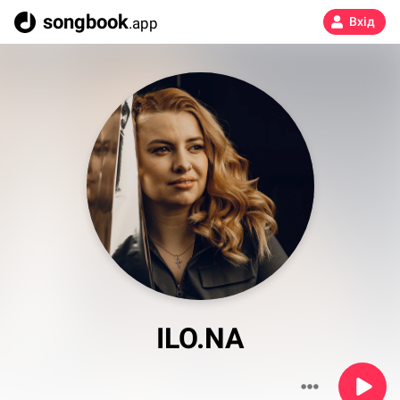
songbook
.app
Вхід
ILO.NA