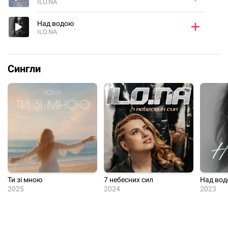
ILO.NA
Над водою
ILO.NA
Сингли
Ти зі мною
7 небесних сил
Над во
2025
2024
2023