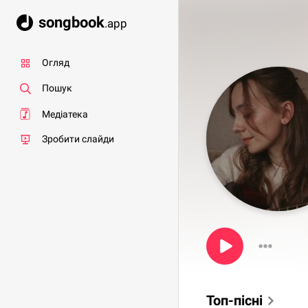
songbook
.app
Огляд
Пошук
Медіатека
Зробити слайди
Топ-пісні