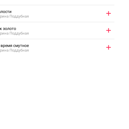
лости
рина Поддубная
к золото
рина Поддубная
 время смутное
рина Поддубная