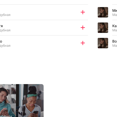
Ми
дубная
Ма
тя
Ка
дубная
Ма
ко
Во
дубная
Ма
совку