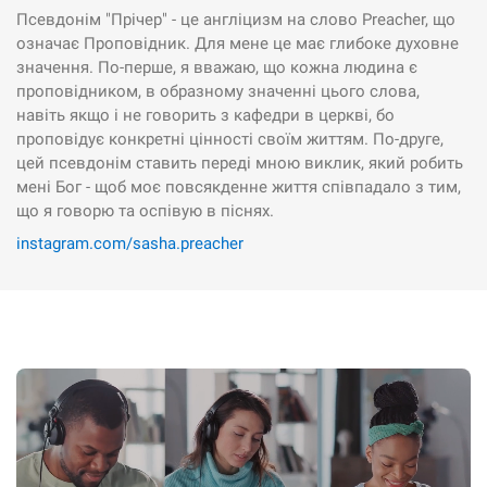
Псевдонім "Прічер" - це англіцизм на слово Preacher, що
означає Проповідник. Для мене це має глибоке духовне
значення. По-перше, я вважаю, що кожна людина є
проповідником, в образному значенні цього слова,
навіть якщо і не говорить з кафедри в церкві, бо
проповідує конкретні цінності своїм життям. По-друге,
цей псевдонім ставить переді мною виклик, який робить
мені Бог - щоб моє повсякденне життя співпадало з тим,
що я говорю та оспівую в піснях.
instagram.com/sasha.preacher