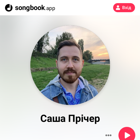
songbook
.app
Вхід
Саша Прічер