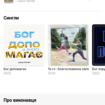
Саша Прічер
Сингли
Бог допомагає
Ти і я - благословенна сім'я
Бог пор
2025
2024
2022
Про виконавця