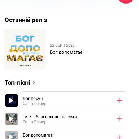
Останній реліз
23 СЕРП 2025
Бог допомагає
Топ-пісні
Бог поруч
Саша Прічер
Ти і я - благословенна сім'я
Саша Прічер
Бог допомагає