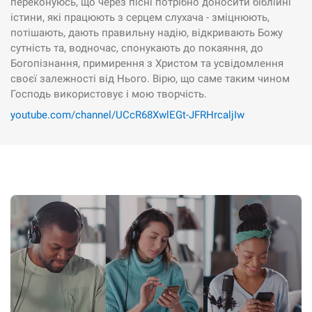
переконуюсь, що через пісні потрібно доносити біблійні
істини, які працюють з серцем слухача - зміцнюють,
потішають, дають правильну надію, відкривають Божу
сутність та, водночас, спонукають до покаяння, до
Богопізнання, примирення з Христом та усвідомлення
своєї залежності від Нього. Вірю, що саме таким чином
Господь використовує і мою творчість.
youtube.com/channel/UCcR68XwlEGt-JFRHrcaljIw