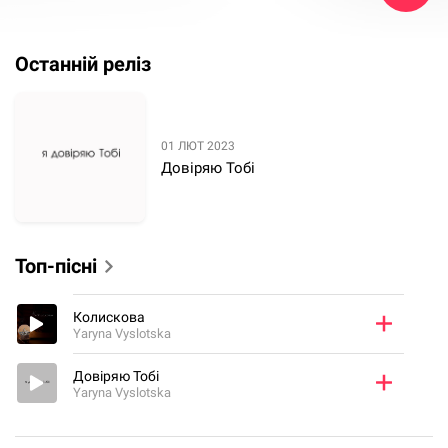
Останній реліз
01 ЛЮТ 2023
Довіряю Тобі
Топ-пісні
Колискова
Yaryna Vyslotska
Довіряю Тобі
Yaryna Vyslotska