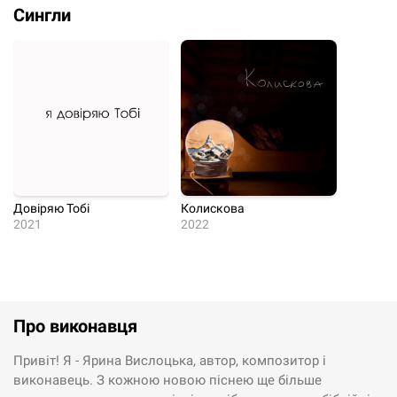
Сингли
Довіряю Тобі
Колискова
2021
2022
Про виконавця
Привіт! Я - Ярина Вислоцька, автор, композитор і
виконавець. З кожною новою піснею ще більше