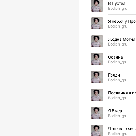
В Пустелі
Bodich_gru
Я не Хочу Про
Bodich_gru
Жодна Могила
Bodich_gru
Осанна
Bodich_gru
Гряди
Bodich_gru
Послання в п
Bodich_gru
Я Вмер
Bodich_gru
Я зникаю мов
Bodich_gru