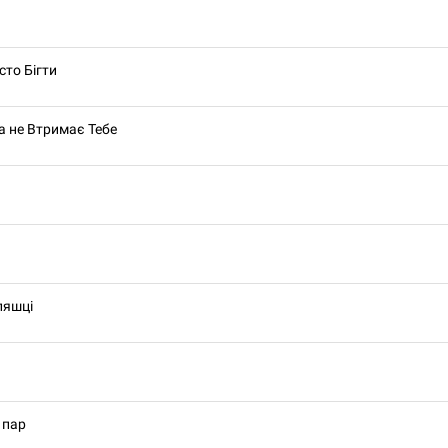
сто Бігти
 не Втримає Тебе
ляшці
 пар