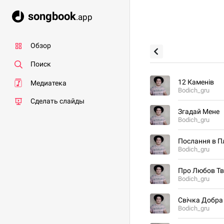
songbook
.app
Обзор
Поиск
12 Каменів
Медиатека
Bodich_gru
Сделать слайды
Згадай Мене
Bodich_gru
Послання в П
Bodich_gru
Про Любов Т
Bodich_gru
Свічка Добра
Bodich_gru