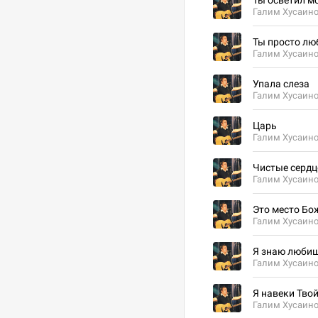
Ты осветил м
Галим Хусаин
Ты просто л
Галим Хусаин
Упала слеза
Галим Хусаин
Царь
Галим Хусаин
Чистые серд
Галим Хусаин
Это место Бо
Галим Хусаин
Я знаю любиш
Галим Хусаин
Я навеки Тво
Галим Хусаин