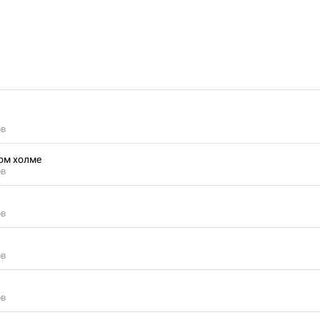
ов
ом холме
ов
ов
ов
ов