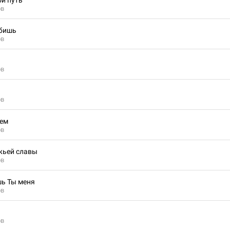
ой путь
ов
юбишь
ов
ов
ов
цем
ов
жьей славы
ов
ь Ты меня
ов
й
ов