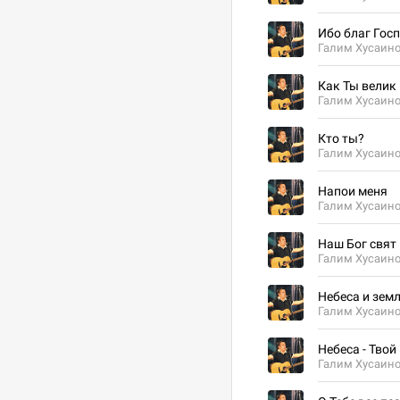
Ибо благ Гос
Галим Хусаин
Как Ты велик
Галим Хусаин
Кто ты?
Галим Хусаин
Напои меня
Галим Хусаин
Наш Бог свят
Галим Хусаин
Небеса и зем
Галим Хусаин
Небеса - Твой
Галим Хусаин