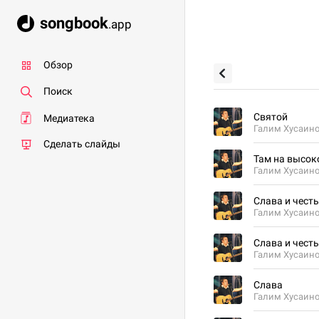
songbook
.app
Обзор
Поиск
Святой
Медиатека
Галим Хусаин
Сделать слайды
Там на высок
Галим Хусаин
Слава и честь
Галим Хусаин
Слава и честь
Галим Хусаин
Слава
Галим Хусаин