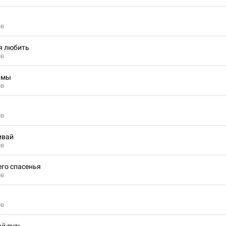
ов
я любить
ов
ьмы
ов
ов
ивай
ов
его спасенья
ов
ов