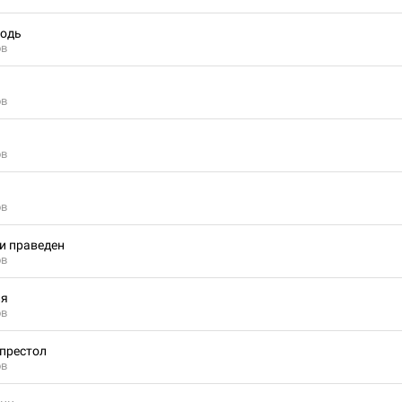
подь
ов
ов
ов
ов
 и праведен
ов
ля
ов
 престол
ов