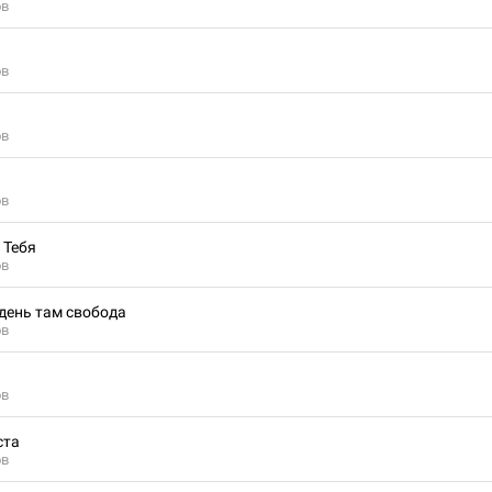
ов
ов
ов
ов
 Тебя
ов
одень там свобода
ов
ов
ста
ов