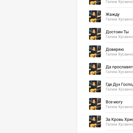
Галим Хусаин
Жажду
Галим Хусаин
Достоин Ты
Галим Хусаин
Доверяю
Галим Хусаин
Да прославят
Галим Хусаин
Где Дух Госп
Галим Хусаин
Все могу
Галим Хусаин
За Кровь Хри
Галим Хусаин