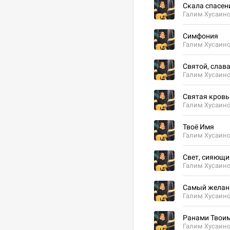
Скала спасен
Галим Хусаин
Симфония
Галим Хусаин
Святой, слава
Галим Хусаин
Святая кровь
Галим Хусаин
Твоё Имя
Галим Хусаин
Свет, сияющи
Галим Хусаин
Самый жела
Галим Хусаин
Ранами Твоим
Галим Хусаин