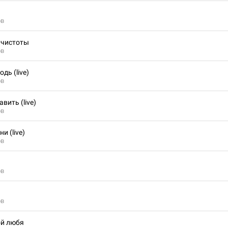
ов
й чистоты
ов
дь (live)
ов
вить (live)
ов
и (live)
ов
ов
ов
ой любя