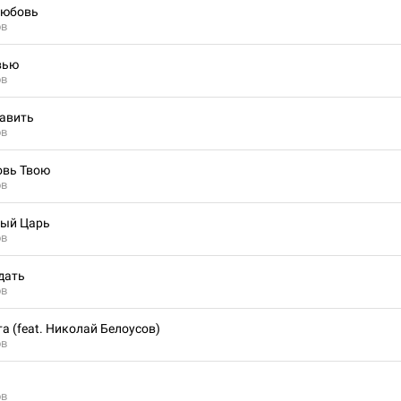
любовь
ов
вью
ов
лавить
ов
овь Твою
ов
ный Царь
ов
дать
ов
а (feat. Николай Белоусов)
ов
ов