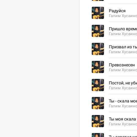
Радуйся
Галим Хусаин
Пришло врем
Галим Хусаин
Призвал из т
Галим Хусаин
Превознесен
Галим Хусаин
Постой, не уб
Галим Хусаин
Ты - скала мо
Галим Хусаин
Ты моя скала
Галим Хусаин