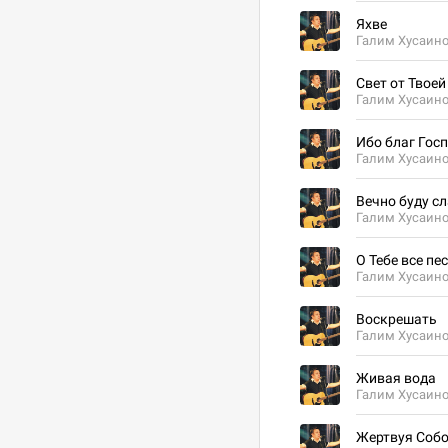
Яхве
Галим Хусаин
Свет от Твое
Галим Хусаин
Ибо благ Госпо
Галим Хусаин
Вечно буду сла
Галим Хусаин
О Тебе все песн
Галим Хусаин
Воскрешать
Галим Хусаин
Живая вода
Галим Хусаин
Жертвуя Соб