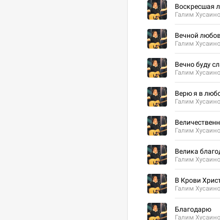
Воскресшая 
Галим Хусаин
Вечной любо
Галим Хусаин
Вечно буду с
Галим Хусаин
Верю я в люб
Галим Хусаин
Величествен
Галим Хусаин
Велика благо
Галим Хусаин
В Крови Христ
Галим Хусаин
Благодарю
Галим Хусаин