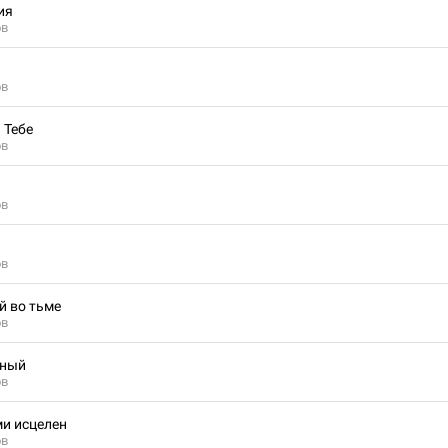
ия
ов
ов
 Тебе
ов
ов
ов
й во тьме
ов
нный
ов
и исцелен
ов