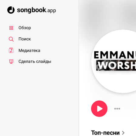
songbook
.app
Обзор
Поиск
Медиатека
Сделать слайды
Топ-песни