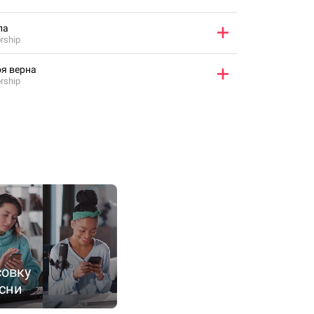
ла
rship
я верна
rship
овку
сни