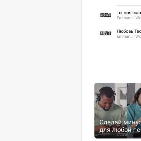
Ты моя ска
Emmanuil Wo
Любовь Тво
Emmanuil Wo
Сделай минус
для любой пе