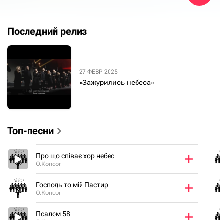
Последний релиз
27 ФЕВР 2025
«Зажурились небеса»
Топ-песни
Про що співає хор небес
O.Kondor
Господь то мій Пастир
O.Kondor
Псалом 58