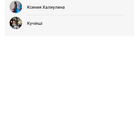
Ксения Халиулина
Кучіяші