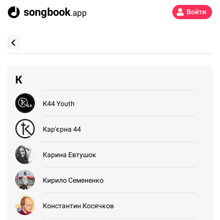
songbook
.app
Войти
К
К44 Youth
Кар'єрна 44
Карина Евтушок
Кирило Семененко
Константин Косячков