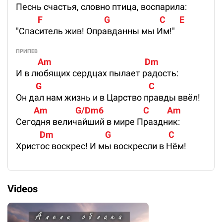
Песнь счастья, словно птица, воспарила:
           F                               G                         C       E
"Спаситель жив! Оправданны мы Им!"
ПРИПЕВ
           Am                                               Dm
И в любящих сердцах пылает радость:
          G                                                      C
Он дал нам жизнь и в Царство правды ввёл!
         Am              G/Dm6                    C         Am
Сегодня величайший в мире Праздник:
            Dm                          G                             C
Христос воскрес! И мы воскресли в Нём!
Videos