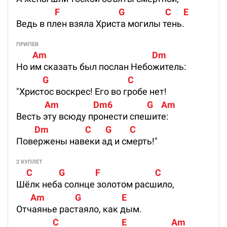
                   F                             G                    C      E
Ведь в плен взяла Христа могилы тень.
ПРИПЕВ
        Am                                                    Dm
Но им сказать был послан Небожитель:
             G                                       C
"Христос воскрес! Его во гробе нет!
              Am                 Dm6                 G    Am
Весть эту всюду пронести спешите:
         Dm                  C       G         C
Повержены навеки ад и смерть!"
2 КУПЛЕТ
     C             G               F                           C
Шёлк неба солнце золотом расшило,
       Am               G                    E 
Отчаянье растаяло, как дым.
                  C                               E                      Am