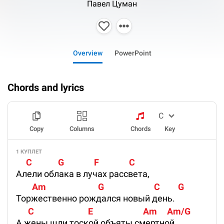
Павел Цуман
Overview
PowerPoint
Chords and lyrics
Copy
Columns
Chords
Key
1 КУПЛЕТ
     C             G               F               C
Алели облака в лучах рассвета,
        Am                          G                         C         G
Торжественно рождался новый день.
      C                           E                         Am     Am/G
А жены шли тоской объяты смертной,