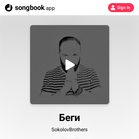
songbook
.app
Sign in
Беги
SokolovBrothers