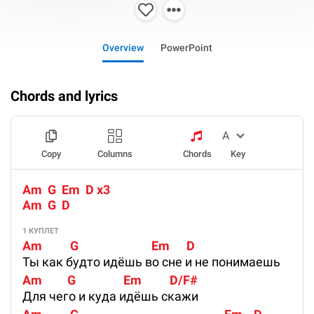
Overview
PowerPoint
Chords and lyrics
Copy
Columns
Chords
Key
Am  G  Em  D x3  
Am  G  D
1 КУПЛЕТ
Am          G                          Em      D
Ты как будто идёшь во сне и не понимаешь
Am         G                 Em          D/F#
Для чего и куда идёшь скажи