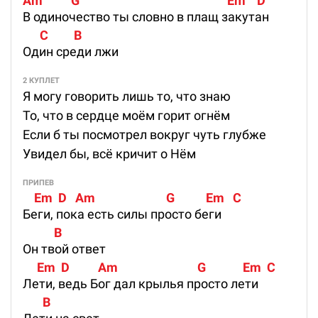
Am          G                                                    Em    D
В одиночество ты словно в плащ закутан
      C         B
Один среди лжи
2 КУПЛЕТ
Я могу говорить лишь то, что знаю
То, что в сердце моём горит огнём
Если б ты посмотрел вокруг чуть глубже
Увидел бы, всё кричит о Нём
ПРИПЕВ
    Em  D   Am                         G           Em   C
Беги, пока есть силы просто беги
           B
Он твой ответ
     Em  D          Am                            G             Em  C        
Лети, ведь Бог дал крылья просто лети
       B 