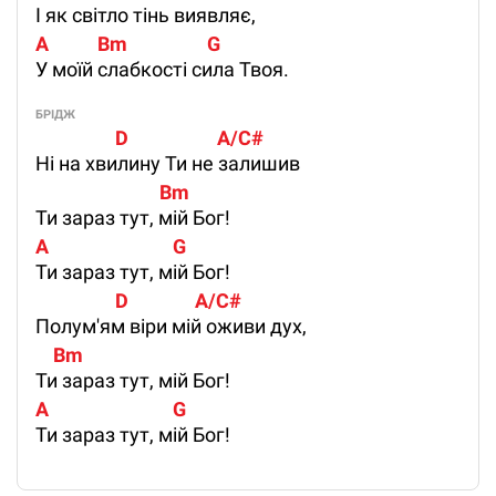
І як світло тінь виявляє,
A           Bm                  G     
У моїй слабкості сила Твоя.
БРІДЖ
                  D                    A/C#
Ні на хвилину Ти не залишив
                            Bm                       
Ти зараз тут, мій Бог!
A                            G
Ти зараз тут, мій Бог!
                  D               A/C#                           
Полум'ям віри мій оживи дух,
    Bm        
Ти зараз тут, мій Бог!
A                            G
Ти зараз тут, мій Бог!