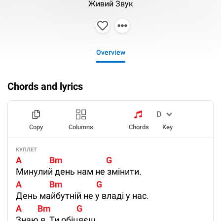
Живий Звук
Overview
Chords and lyrics
Copy
Columns
Chords
Key
КУПЛЕТ
A              Bm                      G
Минулий день нам не змінити.
A              Bm                 G
День майбутній не у владі у нас.
A        Bm             G
Знаю я, Ти обіцяєш,