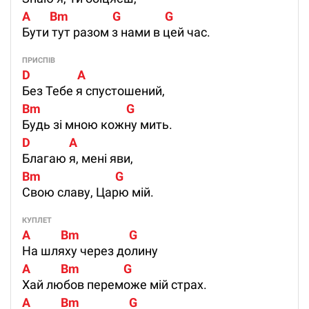
A       Bm                G                G
Бути тут разом з нами в цей час.
ПРИСПІВ
D                 A                
Без Тебе я спустошений,
Bm                               G
Будь зі мною кожну мить.
D              A        
Благаю я, мені яви,
Bm                           G
Свою славу, Царю мій.
КУПЛЕТ
A           Bm                  G
На шляху через долину
A           Bm                G
Хай любов переможе мій страх.
A           Bm                  G