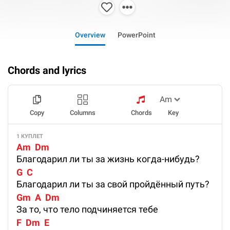
Overview
PowerPoint
Chords and lyrics
Copy
Columns
Chords
Key
1 КУПЛЕТ
Am  Dm
Благодарил ли ты за жизнь когда-нибудь?
G  C
Благодарил ли ты за свой пройдённый путь?
Gm  A  Dm
За то, что тело подчиняется тебе
F  Dm  E