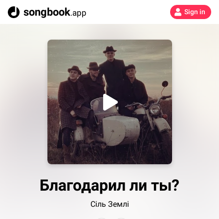
songbook
.app
Sign in
Благодарил ли ты?
Сіль Землі