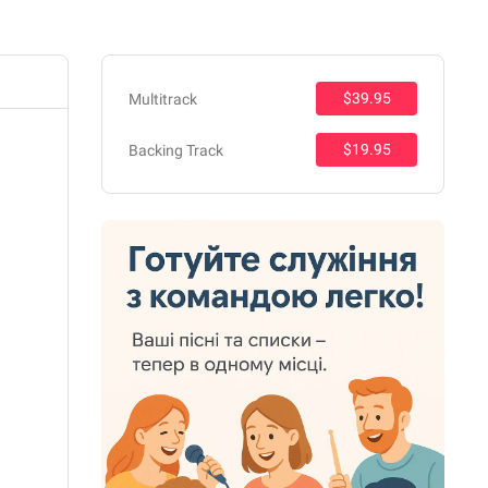
$39.95
Multitrack
$19.95
Backing Track