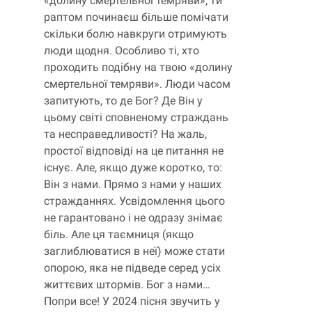
«долину смертельної темряви», ти
раптом починаєш більше помічати
скільки болю навкруги отримують
люди щодня. Особливо ті, хто
проходить подібну на твою «долину
смертельної темряви». Люди часом
запитують, то де Бог? Де Він у
цьому світі сповненому страждань
та несправедливості? На жаль,
простої відповіді на це питання не
існує. Але, якщо дуже коротко, то:
Він з нами. Прямо з нами у наших
стражданнях. Усвідомлення цього
не гарантовано і не одразу знімає
біль. Але ця таємниця (якщо
заглиблюватися в неї) може стати
опорою, яка не підведе серед усіх
життєвих штормів. Бог з нами…
Попри все! У 2024 пісня звучить у