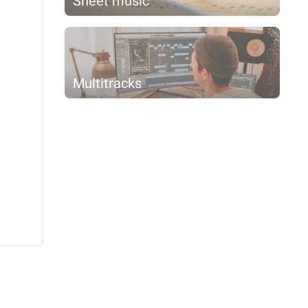
Sheet music
Multitracks