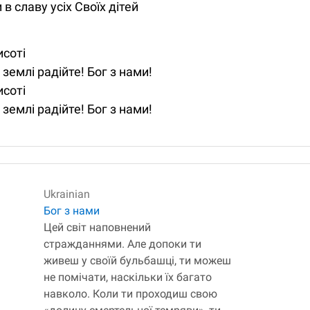
в славу усіх Своїх дітей
исоті
землі радійте! Бог з нами!
исоті
землі радійте! Бог з нами!
Ukrainian
Бог з нами
Цей світ наповнений
стражданнями. Але допоки ти
живеш у своїй бульбашці, ти можеш
не помічати, наскільки їх багато
навколо. Коли ти проходиш свою