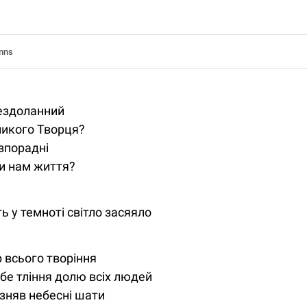
mns
ездоланний
ликого Творця?
езпорадні
ти нам життя?
ь у темноті світло засяяло
р всього творіння
бе тління долю всіх людей
 зняв небесні шати