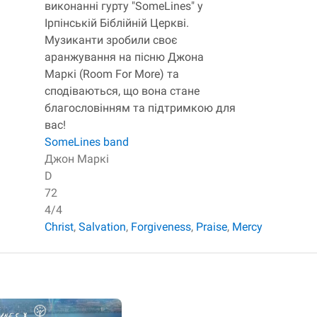
виконанні гурту "SomeLines" у
Ірпінській Біблійній Церкві.
Музиканти зробили своє
аранжування на пісню Джона
Маркі (Room For More) та
сподіваються, що вона стане
благословінням та підтримкою для
вас!
SomeLines band
Джон Маркі
D
72
4/4
Christ
,
Salvation
,
Forgiveness
,
Praise
,
Mercy