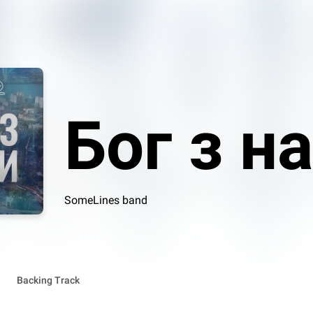
Бог з н
SomeLines band
Backing Track