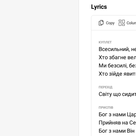
Lyrics
Copy
Colu
КУПЛЕТ
Всесильний, н
Хто збагне ве
Ми безсилі, б
Хто зійде яви
ПЕРЕХІД
Світу що сидит
ПРИСПІВ
Бог з нами Ца
Прийняв на Се
Бог з нами Він