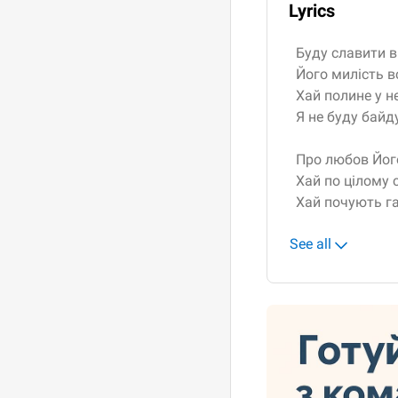
Lyrics
Буду славити в
Його милість в
Хай полине у н
Я не буду байд
Про любов Його
Хай по цілому с
Хай почують гаї 
See all