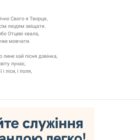
ічно Свого я Творця,
сім людям звіщати.
ебо Отцеві хвала,
уже мовчати.
 лине хай пісня дзвінка,
віту лунає,
і ліси, і поля,