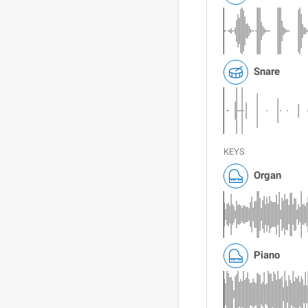
Snare
KEYS
Organ
Piano