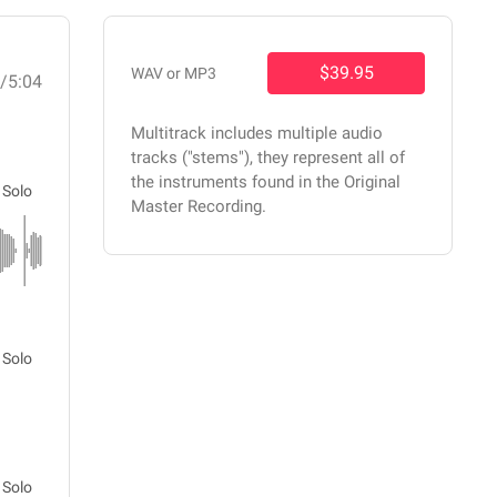
$39.95
WAV or MP3
0
/5:04
Multitrack includes multiple audio
tracks ("stems"), they represent all of
the instruments found in the Original
Solo
Master Recording.
Solo
Solo