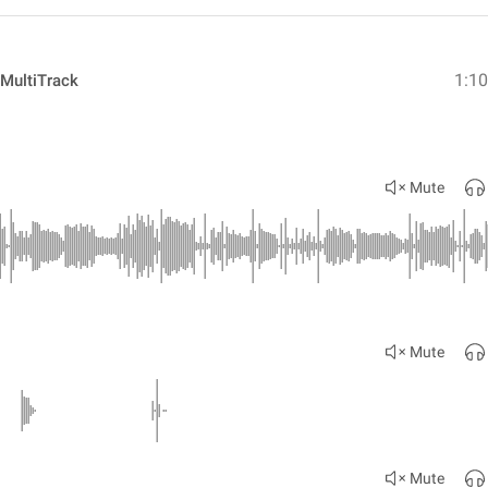
1:1
 MultiTrack
Mute
Mute
Mute