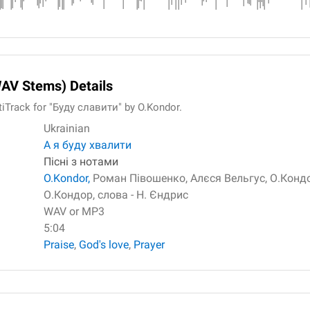
WAV Stems) Details
iTrack for "Буду славити" by O.Kondor.
Ukrainian
А я буду хвалити
Пісні з нотами
O.Kondor,
Роман Півошенко,
Алєся Вельгус,
О.Конд
О.Кондор,
слова - Н. Єндрис
WAV or MP3
5:04
Praise
,
God's love
,
Prayer