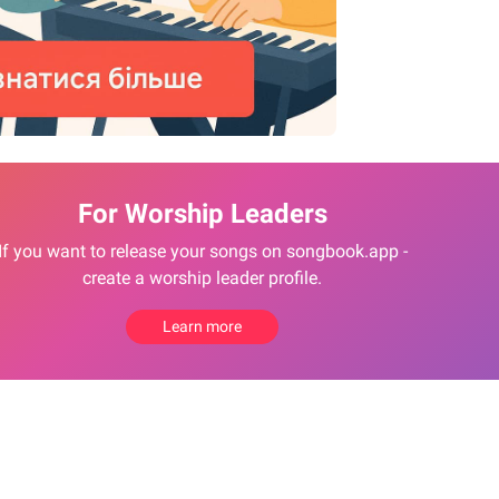
For Worship Leaders
If you want to release your songs on songbook.app -
create a worship leader profile.
Learn more