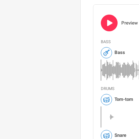
Preview
BASS
Bass
DRUMS
Tom-tom
Snare