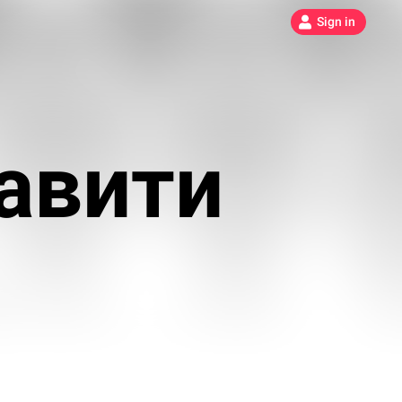
Sign in
авити