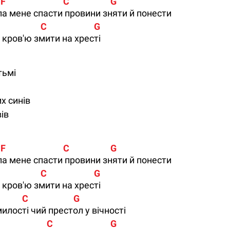
                            C                    G
 мене спасти провини зняти й понести
                  C                       G
 кров'ю змити на хресті
тьмі
х синів
ів
                            C                    G
 мене спасти провини зняти й понести
                  C                       G
 кров'ю змити на хресті
         C                      G
илості чий престол у вічності
                    C                            G