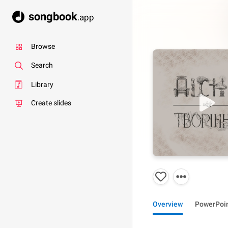
songbook
.app
Browse
Search
Library
Create slides
Overview
PowerPoi