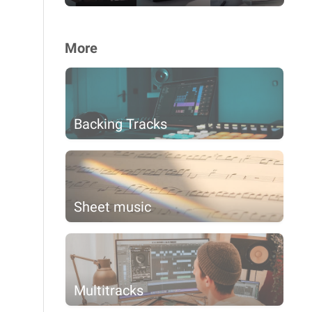
More
Backing Tracks
Sheet music
Multitracks