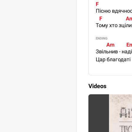
F                          
Пісню вдячно
   F                    A
Тому хто зціл
ENDING
         Am          Em 
Звільнив - над
Цар благодаті
Videos