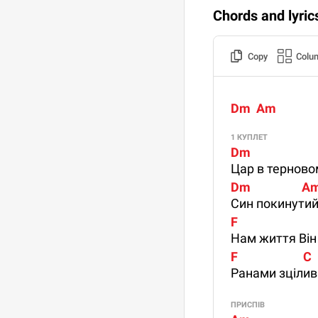
Chords and lyric
Copy
Colu
Dm  Am
1 КУПЛЕТ
Dm                      
Цар в терновом
Dm                  A
Син покинути
F                           
Нам життя Він
F                       C  
Ранами зцілив
ПРИСПІВ