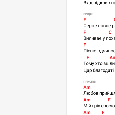
Вхід відкрив 
БРІДЖ
F                          
Серце повне р
F                      C
Виливає у пох
F                          
Пісню вдячно
   F                    A
Тому хто зціл
Цар благодаті
ПРИСПІВ
Am                        F
Любов прийшла
Am                 F      
Мій гріх своєю
Am           F            