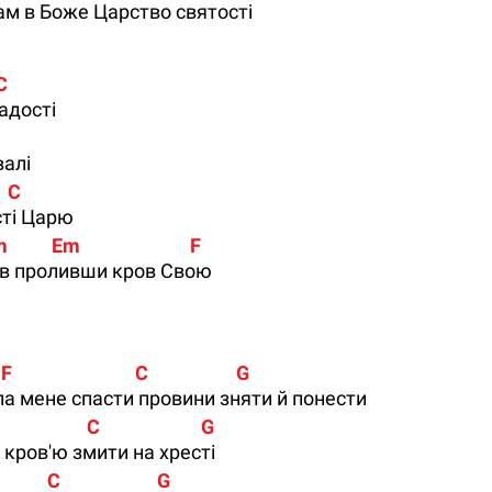
нам в Боже Царство святості
 C
адості
валі
    C
сті Царю
m          Em                         F
ив проливши кров Свою
                            C                    G
 мене спасти провини зняти й понести
                  C                       G
 кров'ю змити на хресті
         C                      G