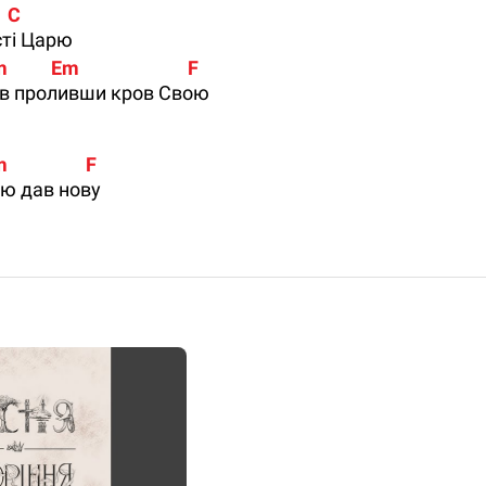
    C
сті Царю
m          Em                         F
ив проливши кров Свою
                 F
ію дав нову