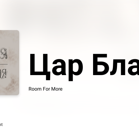
Цар Бла
Room For More
nt