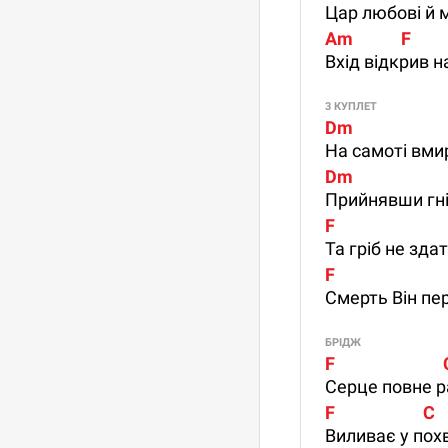
Цар любові й м
Am            F            
Вхід відкрив 
3 КУПЛЕТ
Dm                     
На самоті вми
Dm                      
Прийнявши гн
F                           
Та гріб не зда
F                          
Смерть Він пе
БРІДЖ
F                          
Серце повне р
F                      C
Виливає у пох