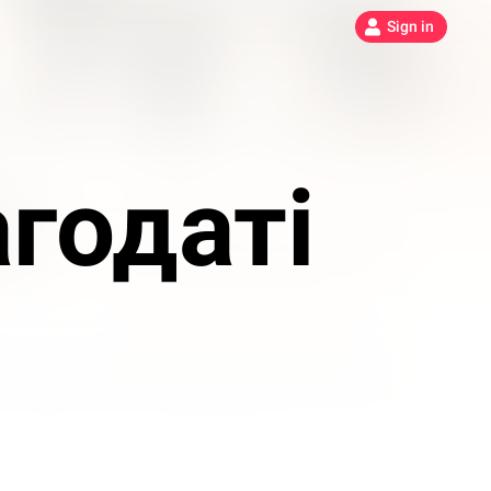
Sign in
годаті