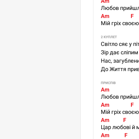
Am                        F
Любов прийшла
Am                 F      
Мій гріх своєю
2 КУПЛЕТ
Світло сяє у пі
Зір дає сліпим
Нас, загублени
До Життя прив
ПРИСПІВ
Am                        F
Любов прийшла
Am                 F      
Мій гріх своєю
Am           F            
Цар любові й м
Am            F            