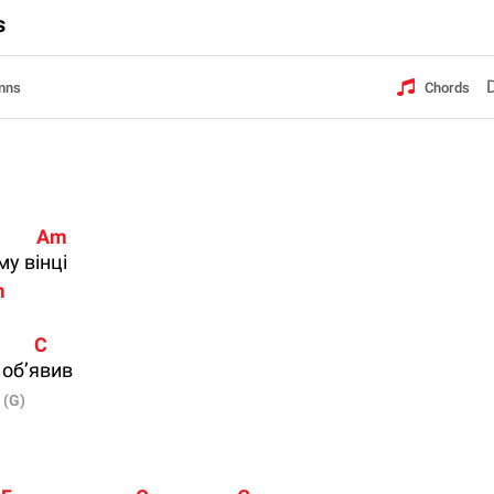
s
mns
Chords
          Am
у вінці
m
й
         C
 об’явив
 
(G)