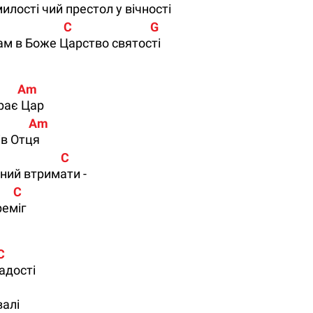
илості чий престол у вічності
                    C                            G
нам в Боже Царство святості
         Am
рає Цар
            Am
ів Отця
                       C
тний втримати -
       C
реміг
 C
адості
валі