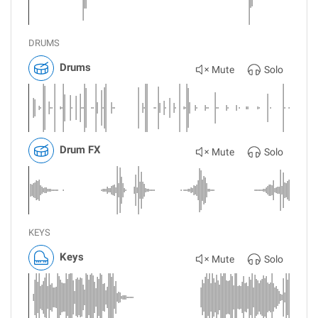
DRUMS
Drums
Mute
Solo
Drum FX
Mute
Solo
KEYS
Keys
Mute
Solo