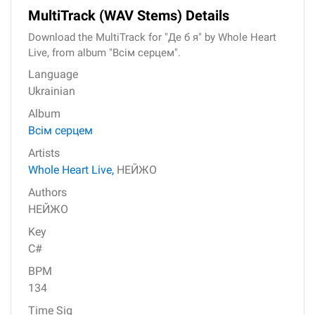
MultiTrack (WAV Stems) Details
Download the MultiTrack for "Де б я" by Whole Heart
Live, from album "Всім серцем".
Language
Ukrainian
Album
Всім серцем
Artists
Whole Heart Live,
НЕЙЖО
Authors
НЕЙЖО
Key
C#
BPM
134
Time Sig