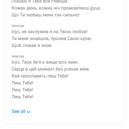
Пізнаю я Тебе все глибше.
Кожен день, кожну ніч промовляєш душі,
Що Ти любиш мене так сильно!
ПРИСПІВ
Ісус, не заслужив я на Твою любов!
Ти мене знайшов, пролив Свою кров,
Щоб співав я знов:
ПРИСПІВ
Ісус, Твоє Імʼя є вище всіх імен.
Серце в цей момент без усяких меж
Хай прославить лиш Тебе!
Лиш Тебе!
Лиш Тебе!
Лиш Тебе!
See all