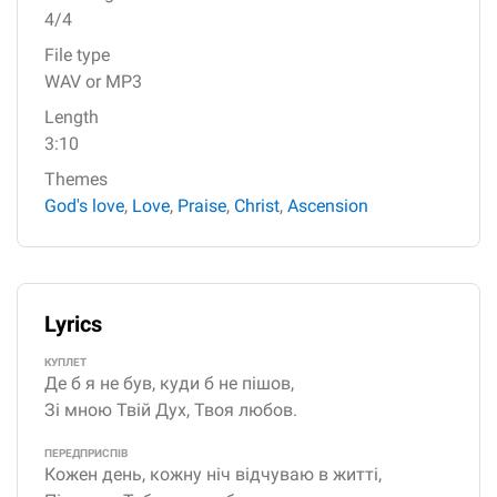
4/4
File type
WAV or MP3
Length
3:10
Themes
God's love
,
Love
,
Praise
,
Christ
,
Ascension
Lyrics
КУПЛЕТ
Де б я не був, куди б не пішов,
Зі мною Твій Дух, Твоя любов.
ПЕРЕДПРИСПІВ
Кожен день, кожну ніч відчуваю в житті,