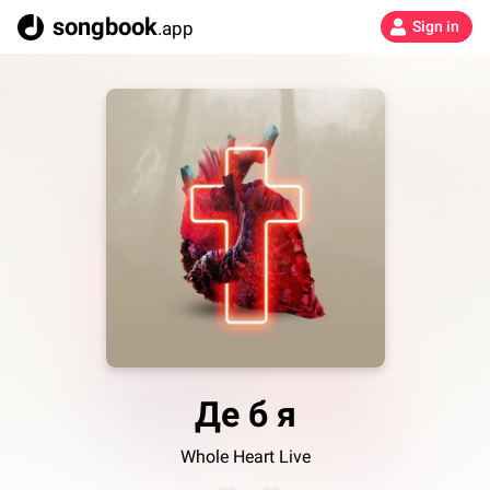
songbook
.app
Sign in
Де б я
Whole Heart Live