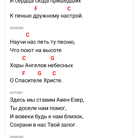
И сердца сюда пришедших
                    F                        C
К пенью дружному настрой.
ПРИПЕВ
             C
Научи нас петь ту песню,
Что поют на высоте
          C                    G
Хоры Ангелов небесных
          F          G         C
О Спасителе Христе.
КУПЛЕТ
Здесь мы ставим Авен-Езер,
Ты доселе нам помог,
И вовеки будь к нам близок,
Сохрани в нас Твой залог.
ПРИПЕВ