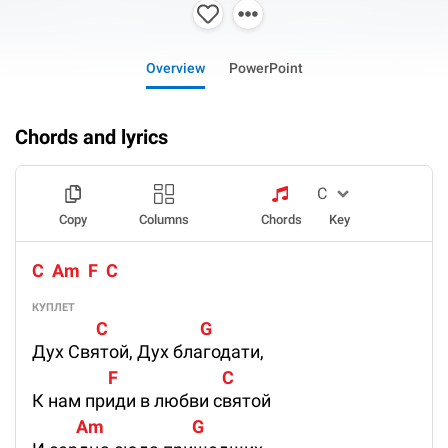
Overview
PowerPoint
Chords and lyrics
Copy
Columns
Chords
Key
C  Am  F  C
КУПЛЕТ
                C                       G
Дух Святой, Дух благодати,
                   F                          C
К нам приди в любви святой
           Am                      G