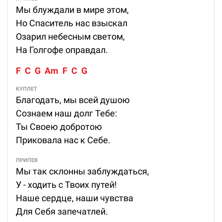
Мы блуждали в мире этом,
Но Спаситель нас взыскал
Озарил небесным светом,
На Голгофе оправдал.
F  C  G  Am  F  C  G
КУПЛЕТ
Благодать, мы всей душою
Сознаем наш долг Тебе:
Ты Своею добротою
Приковала нас к Себе.
ПРИПЕВ
Мы так склонны заблуждаться,
У - ходить с Твоих путей!
Наше сердце, наши чувства
Для Себя запечатлей.