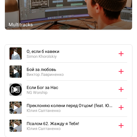
Multitracks
О, если б навеки
Simon Khorolskiy
Бой за любовь
Виктор Лавриненко
Если Бог за Нас
NG Worship
Преклоняю колени перед Отцом! (feat. Юлия Салтаненко)
Юлия Салтаненко
Псалом 62. Жажду я Тебя!
Юлия Салтаненко