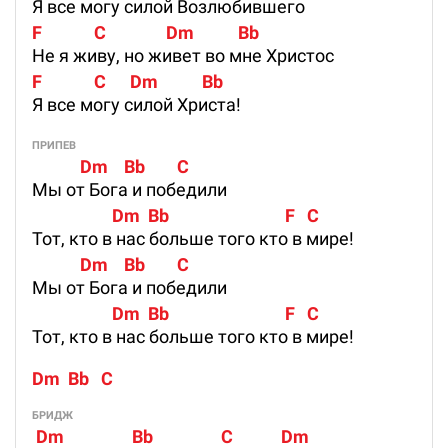
Я все могу силой Возлюбившего
F             C               Dm           Bb
Не я живу, но живет во мне Христос
F             C      Dm           Bb
Я все могу силой Христа!
ПРИПЕВ
            Dm    Bb        C
Мы от Бога и победили
                    Dm  Bb                             F   C
Тот, кто в нас больше того кто в мире!
            Dm    Bb        C
Мы от Бога и победили
                    Dm  Bb                             F   C
Тот, кто в нас больше того кто в мире!
Dm  Bb   C
БРИДЖ
 Dm                 Bb                 C            Dm