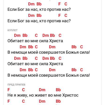
                      Dm  Bb                  F    C
Если Бог за нас, кто против нас?
                      Dm  Bb                  F    C
Если Бог за нас, кто против нас?
КУПЛЕТ
       Dm  Bb        C     Dm Bb    C
Обитает во мне сила Христа
             Dm  Bb  C            Dm                 Bb    C
В немощи моей совершается Божья сила!
       Dm  Bb        C     Dm Bb    C
Обитает во мне сила Христа
             Dm  Bb  C            Dm                 Bb    C
В немощи моей совершается Божья сила!
ПРЕД ПРИПЕВ
F             C               Dm           Bb
Не я живу, но живет во мне Христос
F             C               Dm           Bb