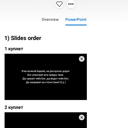
Overview
PowerPoint
1) Slides order
1 куплет
И во всякой борьбе, на распутьях дорог
Бог усмотрит все нужды твои.
Да хранит тебя Бог, да ведет тебя Бог,
Да направит на стези Свои! (2 р.)
2 куплет