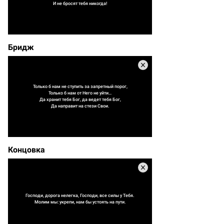
И не бросят тебя никогда!
Бридж
Только б нам не ступить за запретный порог,
Только б нам от Него не уйти…
Да хранит тебя Бог, да ведет тебя Бог,
Да направит на стези Свои.
Концовка
Господи, дорога нелегка, Господи, все силы у Тебя.
Молим мы: укрепи, нам бы устоять на пути.