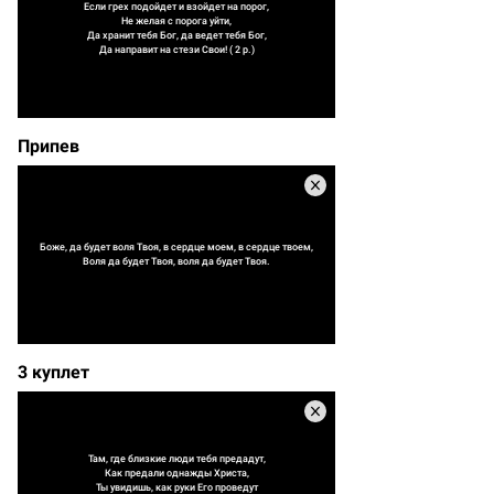
Если грех подойдет и взойдет на порог,
Не желая с порога уйти,
Да хранит тебя Бог, да ведет тебя Бог,
Да направит на стези Свои! ( 2 р.)
Припев
Боже, да будет воля Твоя, в сердце моем, в сердце твоем,
Воля да будет Твоя, воля да будет Твоя.
3 куплет
Там, где близкие люди тебя предадут,
Как предали однажды Христа,
Ты увидишь, как руки Его проведут