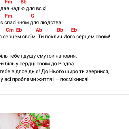
      Fm       Bb
 дав надію для всіх!
    Fm                G
 є спасінням для людства!
      Cm  Eb            Ab             Bb       Eb
о серцем своїм. Ти поклич Його серцем своїм!
іль тебе і душу смуток наповня,
 біль у сердці своїм до Різдва.
тебе відповідь є! До Нього щиро ти звернися,
у всі проблеми життя і – посміхнися!