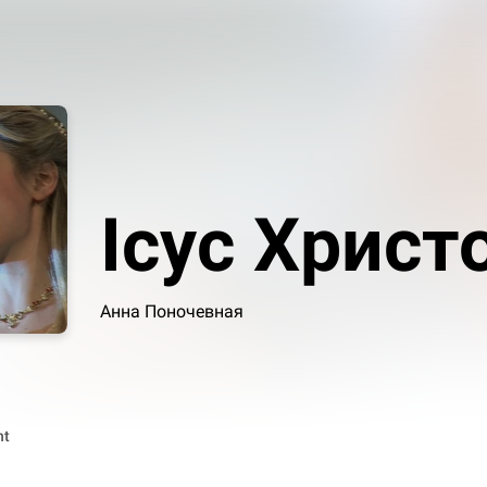
Ісус Христ
Анна Поночевная
nt