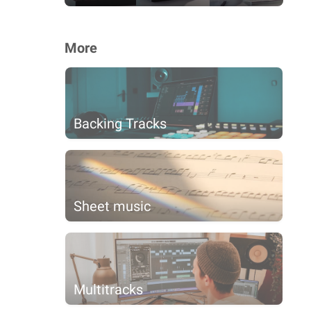
More
Backing Tracks
Sheet music
Multitracks