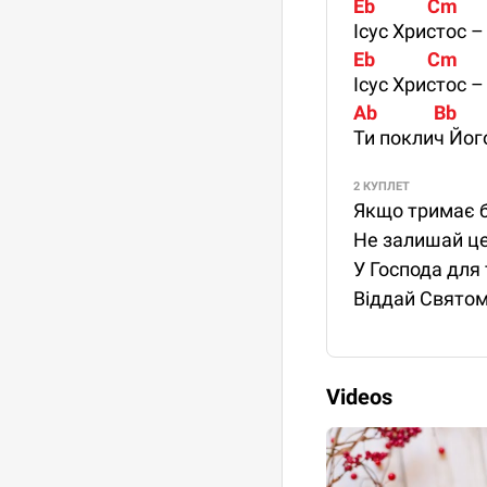
Eb            Cm     
Ісус Христос –
Eb            Cm       
Ісус Христос –
Ab             Bb      
Ти поклич Йог
2 КУПЛЕТ
Якщо тримає б
Не залишай цей
У Господа для 
Віддай Святом
Videos