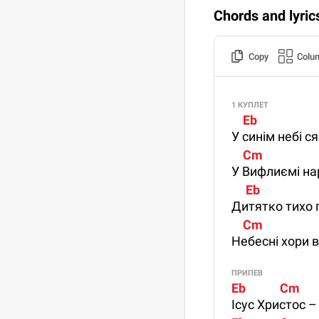
Chords and lyric
Copy
Colu
1 КУПЛЕТ
    Eb                     
У синім небі ся
    Cm                    
У Вифлиємі на
     Eb                    
Дитятко тихо п
    Cm                   
Небесні хори 
ПРИПЕВ
Eb            Cm     
Ісус Христос –