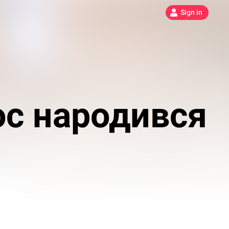
Sign in
ос народився