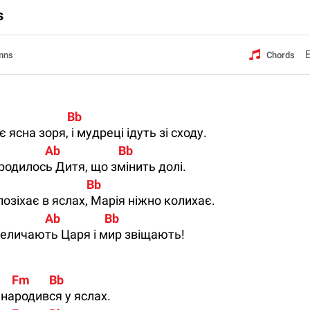
s
mns
Chords
                         Bb
є ясна зоря, і мудреці ідуть зі сходу.
                Ab                     Bb
родилось Дитя, що змінить долі.
                                Bb
озіхає в яслах, Марія ніжно колихає.
                 Ab                Bb
величають Царя і мир звіщають!
      Fm       Bb
 народився у яслах.