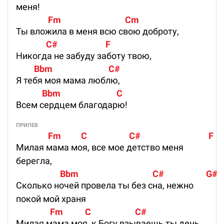
меня!
                Fm                                Cm
Ты вложила в меня всю свою доброту,
               C#                        F
Никогда не забуду заботу твою,
         Bbm                            C#
Я тебя моя мама люблю,
             Bbm                            C
Всем сердцем благодарю!
ПРИПЕВ
                Fm          C                     C#                                  F
Милая мама моя, все мое детство меня
берегла,
                      Bbm                                     C#                     G#   
Сколько ночей провела ты без сна, нежно
покой мой храня
                 Fm           C                      C#                                     
Милая мама моя, к Богу взываешь ты день