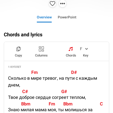
Overview
PowerPoint
Chords and lyrics
Copy
Columns
Chords
Key
1 КУПЛЕТ
                       Fm                                 D#
Сколько в мире тревог, на пути с каждым
днем,
              C#                                 G#
Твое доброе сердце согреет теплом,
             Bbm                  Fm        Bbm                           C
Знаю милая мама моя, ты молишься за