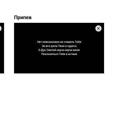
Припев
Нет невозможно не славить Тебя
За все дела Твои и чудеса
О Дух Святой научи научи меня
Поклоняться Тебе в истине