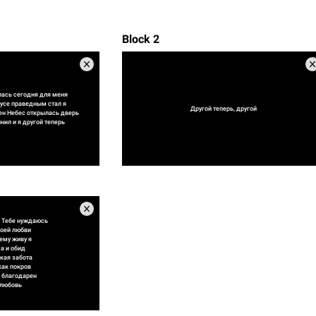
Block 2
ась сегодня для меня
сусе праведным стал я
Другой теперь, другой
ен Небес открылась дверь
нил и я другой теперь
 Тебе нуждаюсь
воей любви
ему живу я
а и обид
кая забота
как покров
 благодарен
 любовь