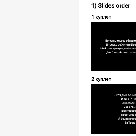
1) Slides order
1 куплет
Божья милость обновил
И только во Христе Ии
Мой грех прощен, я обновл
Дух Святой меня напол
2 куплет
Я каждый день в
И лишь в Т
По настоящ
Без страх
Твоя отцовс
Простерта 
Я бесконечно
За Твою