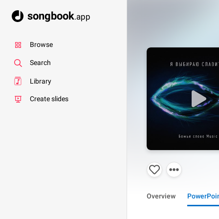
songbook
.app
Browse
Search
Library
Create slides
Overview
PowerPoi