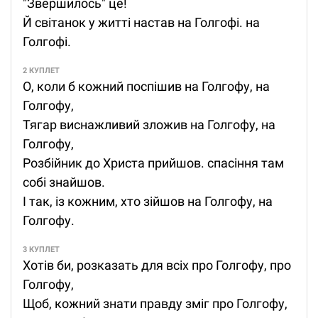
"Звершилось" це!
Й світанок у житті настав на Голгофі. на
Голгофі.
2 КУПЛЕТ
О, коли б кожний поспішив на Голгофу, на
Голгофу,
Тягар виснажливий зложив на Голгофу, на
Голгофу,
Розбійник до Христа прийшов. спасіння там
собі знайшов.
І так, із кожним, хто зійшов на Голгофу, на
Голгофу.
3 КУПЛЕТ
Хотів би, розказать для всіх про Голгофу, про
Голгофу,
Щоб, кожний знати правду зміг про Голгофу,