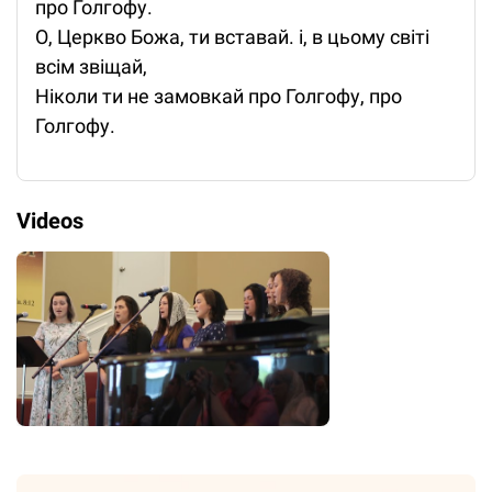
про Голгофу.
О, Церкво Божа, ти вставай. і, в цьому світі
всім звіщай,
Ніколи ти не замовкай про Голгофу, про
Голгофу.
Videos