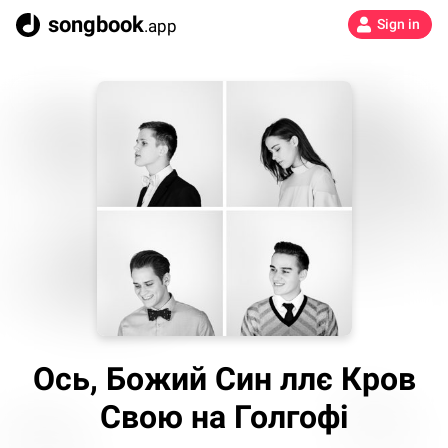
songbook
.app
Sign in
Ось, Божий Син ллє Кров
Свою на Голгофі