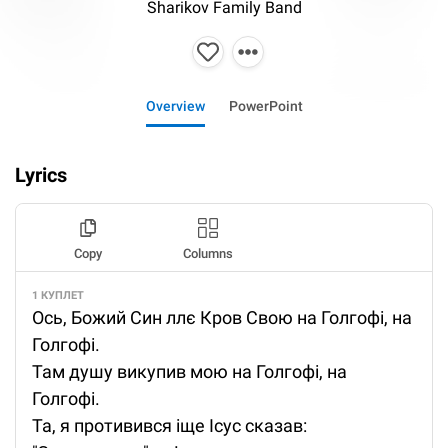
Sharikov Family Band
Overview
PowerPoint
Lyrics
Copy
Columns
1 КУПЛЕТ
Ось, Божий Син ллє Кров Свою на Голгофі, на
Голгофі.
Там душу викупив мою на Голгофі, на
Голгофі.
Та, я противився іще Ісус сказав: