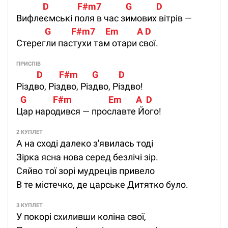
             D              F#m7            G            D 
Вифлеємські поля в час зимових вітрів —
              G          F#m7     Em         A D 
Стерегли пастухи там отари свої.
ПРИСПІВ
          D        F#m       G          D
Різдво, Різдво, Різдво, Різдво!
  G             F#m                  Em       A  D
Цар народився — прославте Його!
2 КУПЛЕТ
А на сході далеко з'явилась тоді
Зірка ясна нова серед безлічі зір.
Сяйво тої зорі мудреців привело
В те містечко, де царське Дитятко було.
3 КУПЛЕТ
У покорі схиливши коліна свої,