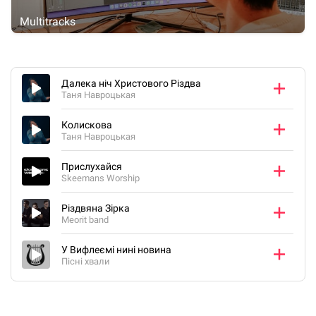
Multitracks
Далека ніч Христового Різдва
Таня Навроцькая
Колискова
Таня Навроцькая
Прислухайся
Skeemans Worship
Різдвяна Зірка
Meorit band
У Вифлеємі нині новина
Пісні хвали