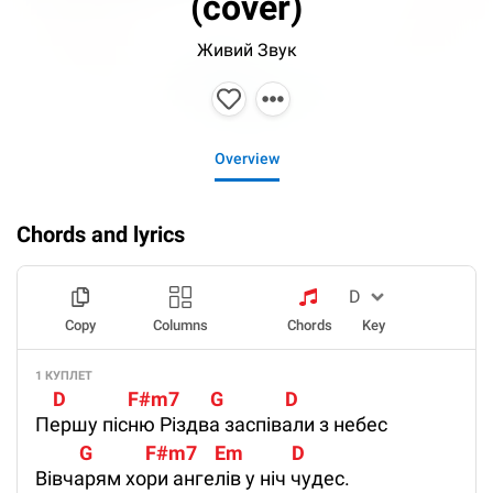
(cover)
Живий Звук
Overview
Chords and lyrics
Copy
Columns
Chords
Key
1 КУПЛЕТ
    D              F#m7       G              D 
Першу пісню Різдва заспівали з небес
          G            F#m7    Em           D 
Вівчарям хори ангелів у ніч чудес.