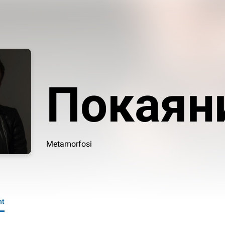
Покаян
Metamorfosi
nt