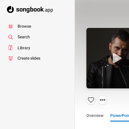
songbook
.app
Browse
Search
Library
Create slides
Overview
PowerPoi