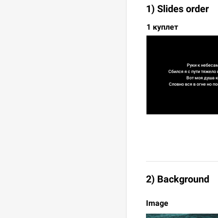
1) Slides order
1 куплет
Руки к небесам
Сбился я с пути тяжело 
Вот моя душа к
Словно вся в огне но п
2) Background
Image