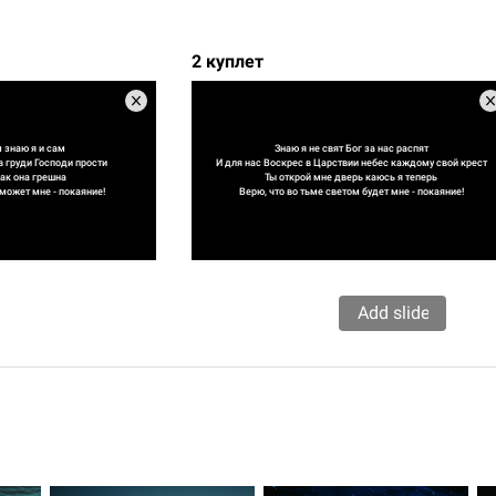
2 куплет
 знаю я и сам
Знаю я не свят Бог за нас распят
в груди Господи прости
И для нас Воскрес в Царствии небес каждому свой крест
ак она грешна
Ты открой мне дверь каюсь я теперь
оможет мне - покаяние!
Верю, что во тьме светом будет мне - покаяние!