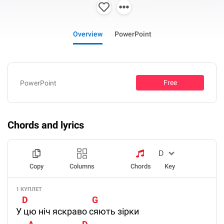
Overview
PowerPoint
Free
PowerPoint
Chords and lyrics
Copy
Columns
Chords
Key
1 КУПЛЕТ
   D                                G
У цю ніч яскраво сяють зірки