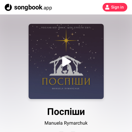
songbook
.app
Sign in
Поспіши
Manuela Rymarchuk