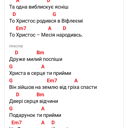
      A                        D
Та одна виблискує ясніш
   D                                G
То Христос родився в Віфлеємі
      Em7                   A          D
То Христос – Месія народивсь.
ПРИСПІВ
     D                Bm
Друже милий поспіши
G                         A
Христа в серце ти прийми
G                              Em7               A
Він зійшов на землю від гріха спасти
      D               Bm
Двері серця відчини
G                         A
Подарунок ти прийми
  Em7                 A      D