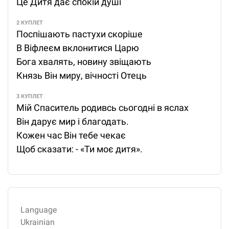
Це Дитя дає спокій душі
2 КУПЛЕТ
Поспішають пастухи скоріше
В Віфлеєм вклонитися Царю
Бога хвалять, новину звіщають
Князь Він миру, вічності Отець
3 КУПЛЕТ
Мій Спаситель родивсь сьогодні в яслах
Він дарує мир і благодать.
Кожен час Він тебе чекає
Щоб сказати: - «Ти моє дитя».
Language
Ukrainian