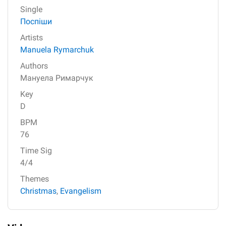
Single
Поспіши
Artists
Manuela Rymarchuk
Authors
Мануела Римарчук
Key
D
BPM
76
Time Sig
4/4
Themes
Christmas
,
Evangelism