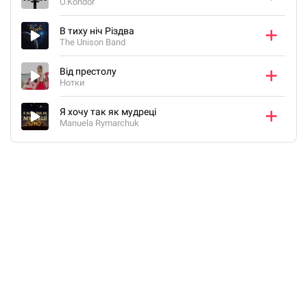
O.Kondor
В тиху ніч Різдва
The Unison Band
Від престолу
Нотки
Я хочу так як мудреці
Manuela Rymarchuk