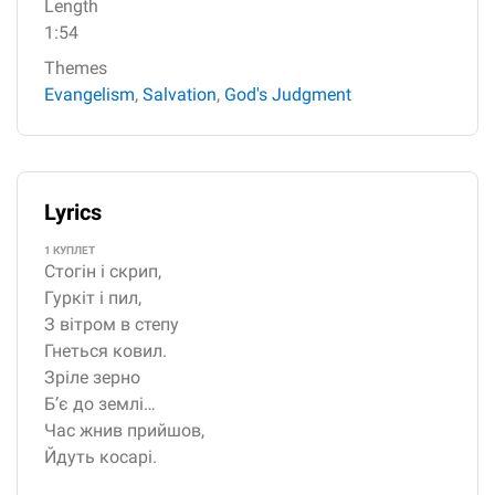
Length
1:54
Themes
Evangelism
,
Salvation
,
God's Judgment
Lyrics
1 КУПЛЕТ
Стогін і скрип,
Гуркіт і пил,
З вітром в степу
Гнеться ковил.
Зріле зерно
Б’є до землі…
Час жнив прийшов,
Йдуть косарі.