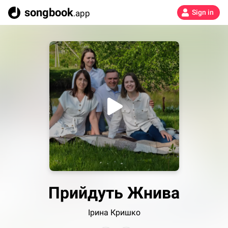
songbook
.app
Sign in
Прийдуть Жнива
Ірина Кришко