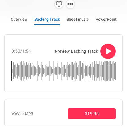
Overview
Backing Track
Sheet music
PowerPoint
0:50
/1:54
Preview Backing Track
$19.95
WAV or MP3