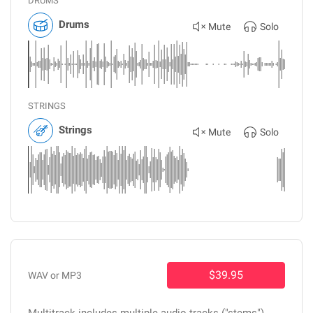
DRUMS
Drums
Mute
Solo
STRINGS
Strings
Mute
Solo
$39.95
WAV or MP3