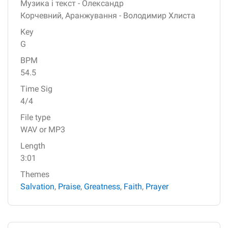
Музика і текст - Олександр
Корчевний,
Аранжування - Володимир Хлиста
Key
G
BPM
54.5
Time Sig
4/4
File type
WAV or MP3
Length
3:01
Themes
Salvation
,
Praise
,
Greatness
,
Faith
,
Prayer