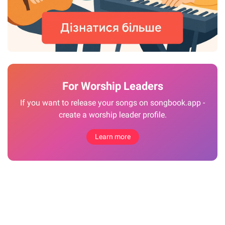
For Worship Leaders
If you want to release your songs on songbook.app -
create a worship leader profile.
Learn more