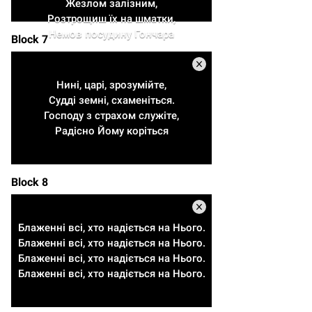
Жезлом залізним,
Розтрощиш їх на шматки,
Немов посудину Гончара
Block 7
Нині, царі, зрозумійте,
Судді земні, схаменіться.
Господу з страхом служіте,
Радісно Йому коріться
Block 8
Блаженні всі, хто надіється на Нього.
Блаженні всі, хто надіється на Нього.
Блаженні всі, хто надіється на Нього.
Блаженні всі, хто надіється на Нього.