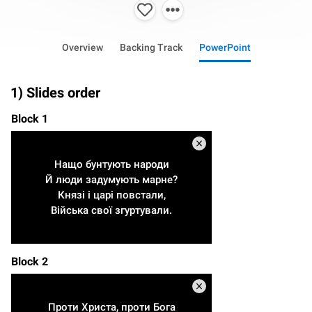
Overview
Backing Track
PowerPoint
1) Slides order
Block 1
Нащо бунтують народи
Й люди задумують марне?
Князі і царі повстали,
Війська свої згуртували.
Block 2
Проти Христа, проти Бога