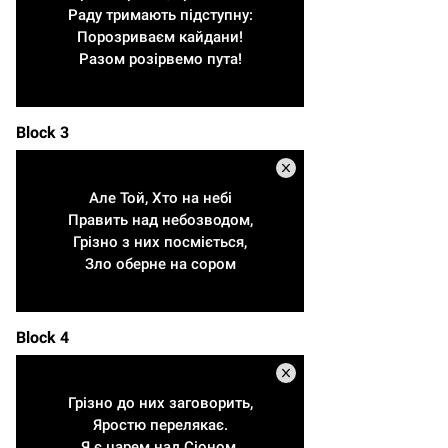
Раду тримають підступну:
Порозриваєм кайдани!
Разом розірвемо пута!
Block 3
Але Той, Хто на небі
Править над небозводом,
Грізно з них посміється,
Зло оберне на сором
Block 4
Грізно до них заговорить,
Яростю перелякає.
Я є царем над Сіоном,