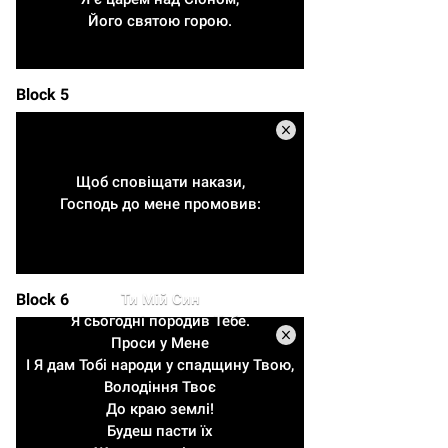
Його святою горою.
Block 5
Щоб сповіщати накази,
Господь до мене промовив:
Block 6
Ти Мій Син
Я сьогодні породив Тебе.
Проси у Мене
І Я дам Тобі народи у спадщину Твою,
Володіння Твоє
До краю землі!
Будеш пасти їх