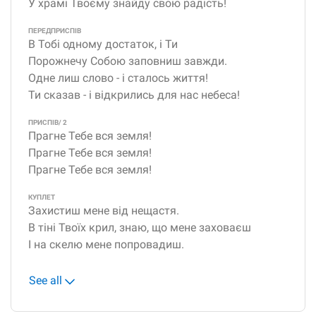
У храмі Твоєму знайду свою радість!
ПЕРЕДПРИСПІВ
В Тобі одному достаток, і Ти
Порожнечу Собою заповниш завжди.
Одне лиш слово - і сталось життя!
Ти сказав - і відкрились для нас небеса!
ПРИСПІВ/ 2
Прагне Тебе вся земля!
Прагне Тебе вся земля!
Прагне Тебе вся земля!
КУПЛЕТ
Захистиш мене від нещастя.
В тіні Твоїх крил, знаю, що мене заховаєш
І на скелю мене попровадиш.
See all