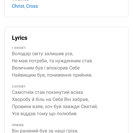
Christ
,
Cross
Lyrics
1 КУПЛЕТ
Володар світу залишив усе,
Не мав потреби, та нужденним став.
Величним був і впокорив Себе
Найвищим був, пониження прийняв.
2 КУПЛЕТ
Самотнім став покинутий всіма
Хворобу й біль на Себе Він забрав,
Провини взяв, хоч був завжди Святий,
Усе віддав тому що полюбив
ПРИПЕВ
Він ранений був за наші гріхи,