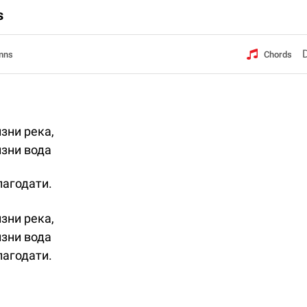
s
mns
Chords
зни река,
изни вода
лагодати.
зни река,
изни вода
лагодати.