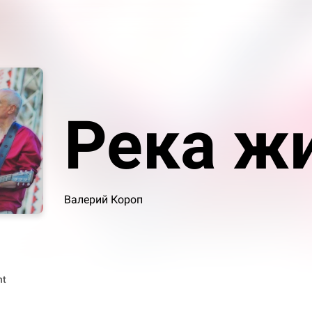
Река ж
Валерий Короп
nt