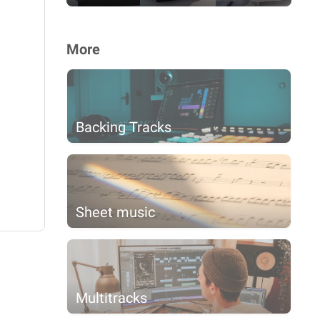
More
Backing Tracks
Sheet music
Multitracks