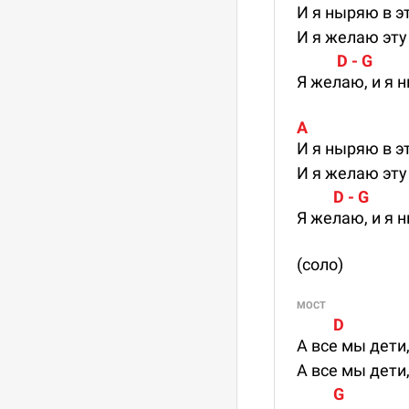
И я ныряю в эт
И я желаю эту
           D - G        
Я желаю, и я 
A
И я ныряю в эт
И я желаю эту
          D - G          
Я желаю, и я 
(соло)
МОСТ
          D
А все мы дети,
А все мы дети,
          G