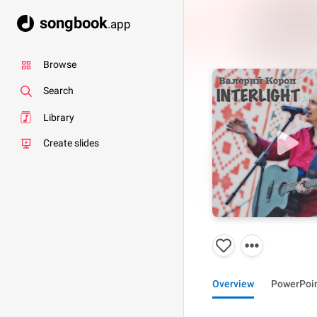
songbook
.app
Browse
Search
Library
Create slides
Overview
PowerPoi