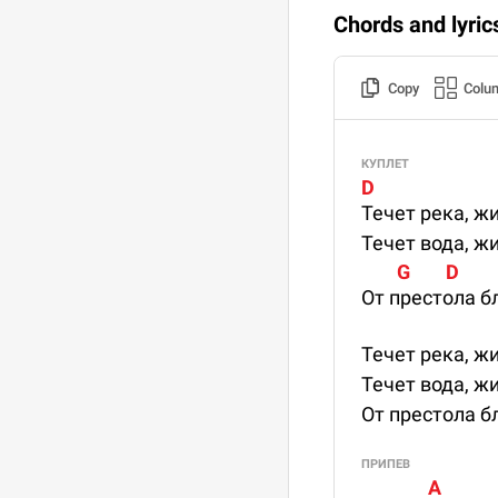
Chords and lyric
Copy
Colu
КУПЛЕТ
D
Течет река, жи
Течет вода, ж
        G        D
От престола б
Течет река, жи
Течет вода, ж
От престола б
ПРИПЕВ
               A