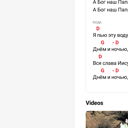
А Бог наш Пап
А Бог наш Пап
КОДА
   D
Я пью эту воду
       G       - D
Днём и ночью,
     D
Вся слава Иис
       G       - D
Днём и ночью,
Videos