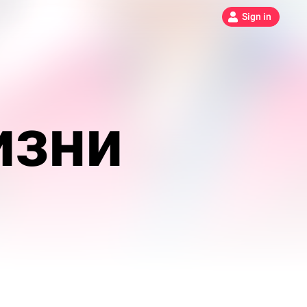
Sign in
изни